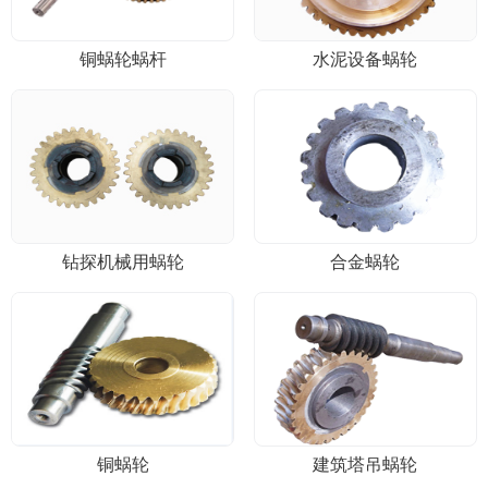
铜蜗轮蜗杆
水泥设备蜗轮
钻探机械用蜗轮
合金蜗轮
铜蜗轮
建筑塔吊蜗轮