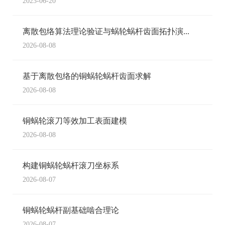
2023-06-20
离散包络算法理论验证与蜗轮蜗杆齿面拓扑演...
2026-08-08
基于离散包络的铜蜗轮蜗杆齿面求解
2026-08-08
铜蜗轮滚刀等效加工表面建模
2026-08-08
构建铜蜗轮蜗杆滚刀坐标系
2026-08-07
铜蜗轮蜗杆副基础啮合理论
2026-08-07