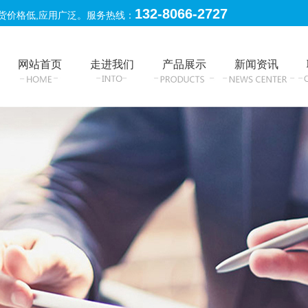
132-8066-2727
货价格低,应用广泛。服务热线：
网站首页
走进我们
产品展示
新闻资讯