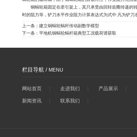
铜蜗轮箱固定在牵引架上，其只承受由回转齿圈传递的转矩
时的阻力等，铲刀水平作业阻力计算表达式为式中:凡为铲刀水平
上一条：
建立铜蜗轮蜗杆传动副数学模型
下一条：
平地机铜蜗轮蜗杆箱典型工况载荷谱获取
栏目导航 /
MENU
网站首页
走进我们
产品展示
新闻资讯
联系我们