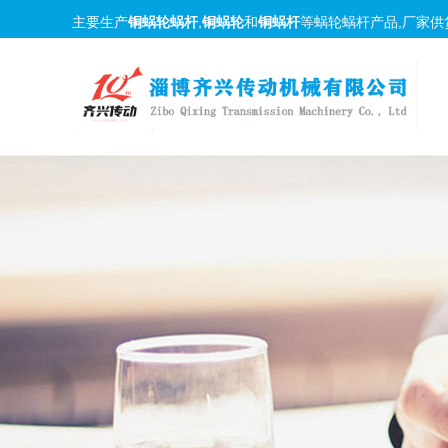
主要生产
铜蜗轮蜗杆
,
铜蜗轮
和
铜蜗杆
等蜗轮蜗杆产品,厂家供