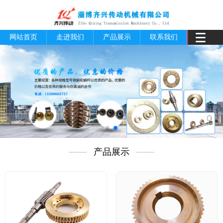
网站首页
走进我们
产品展示
联系我们
产品展示