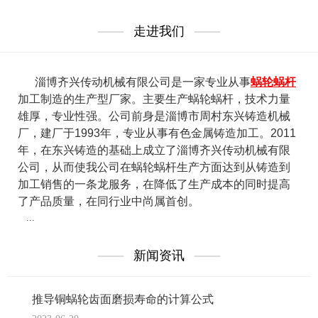
走进我们
淄博齐兴传动机械有限公司是一家专业从事
蜗轮蜗杆
加工制造的生产型厂家。主要生产蜗轮蜗杆，技术力量
雄厚，专业性强。公司前身是淄博市周村东兴铸造机械
厂，建厂于1993年，专业从事有色金属铸造加工。2011
年，在东兴铸造的基础上成立了淄博齐兴传动机械有限
公司，从而使我公司在蜗轮蜗杆生产方面达到从铸造到
加工销售的一条龙服务，在降低了生产成本的同时提高
了产品质量，在同行业中尚属首创。
...
新闻资讯
推导铜蜗轮齿面磨损寿命的计算公式